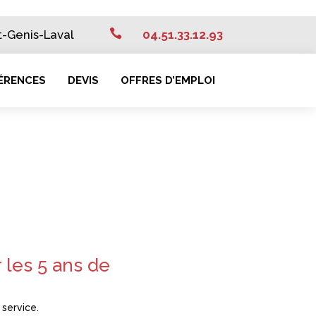

nt-Genis-Laval
04.51.33.12.93
ÉRENCES
DEVIS
OFFRES D’EMPLOI
 les 5 ans de
 service.