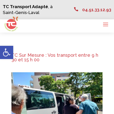
Skip
TC Transport Adapté
, à
to

04.51.33.12.93
content
Saint-Genis-Laval
Ouvrir la barre d’outils
TC Sur Mesure : Vos transport entre 9 h
30 et 15 h 00