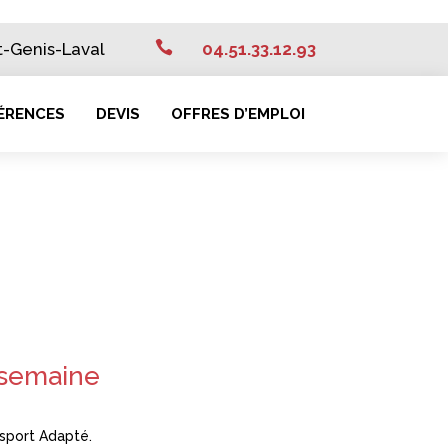

nt-Genis-Laval
04.51.33.12.93
ÉRENCES
DEVIS
OFFRES D’EMPLOI
 semaine
nsport Adapté.